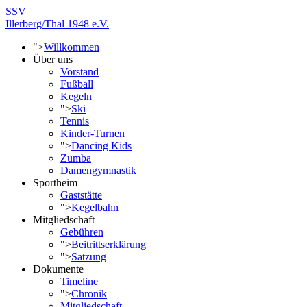
SSV
Illerberg/Thal 1948 e.V.
">
Willkommen
Über uns
Vorstand
Fußball
Kegeln
">
Ski
Tennis
Kinder-Turnen
">
Dancing Kids
Zumba
Damengymnastik
Sportheim
Gaststätte
">
Kegelbahn
Mitgliedschaft
Gebühren
">
Beitrittserklärung
">
Satzung
Dokumente
Timeline
">
Chronik
Mitgliedschaft -