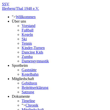
SSV
Illerberg/Thal 1948 e.V.
">
Willkommen
Über uns
Vorstand
Fußball
Kegeln
Ski
Tennis
Kinder-Turnen
Dancing Kids
Zumba
Damengymnastik
Sportheim
Gaststätte
Kegelbahn
Mitgliedschaft
Gebühren
Beitrittserklärung
Satzung
Dokumente
Timeline
">
Chronik
Mitgliedschaft -